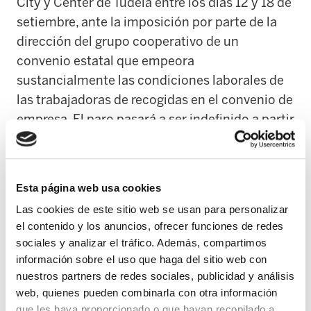
City y Center de Tudela entre los días 12 y 18 de
setiembre, ante la imposición por parte de la
dirección del grupo cooperativo de un
convenio estatal que empeora
sustancialmente las condiciones laborales de
las trabajadoras de recogidas en el convenio de
empresa. El paro pasará a ser indefinido a partir
del próximo día 28, si Grupo Eroski mantiene
su actitud.
Esta página web usa cookies
Las trabajadoras de estos centros no son
Las cookies de este sitio web se usan para personalizar
cooperativistas sino trabajadoras laborales. La
el contenido y los anuncios, ofrecer funciones de redes
jornada anual del nuevo convenio es de 1.784
sociales y analizar el tráfico. Además, compartimos
horas, 14 más que en el convenio actual. Las
información sobre el uso que haga del sitio web con
perdidas en derechos sociales son muy
nuestros partners de redes sociales, publicidad y análisis
importantes. La subida salarial para los
web, quienes pueden combinarla con otra información
próximos años es unicamente del ipc+0,2.
que les haya proporcionado o que hayan recopilado a