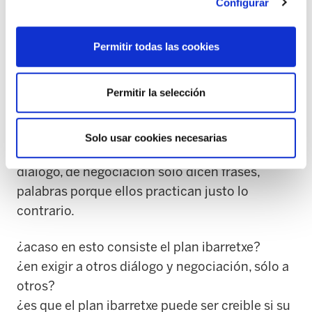
relaciones laborales.
Configurar
El gobierno vasco desde su prepotencia,
Permitir todas las cookies
chulería se diría en términos más populares,
sólo nos deja adherirnos al acuerdo que ha
Permitir la selección
hecho con la minoría.
Su proceder, su práctica les resta credibilidad,
Solo usar cookies necesarias
mucha credibilidad y cuando hablan de
diálogo, de negociación sólo dicen frases,
palabras porque ellos practican justo lo
contrario.
¿acaso en esto consiste el plan ibarretxe?
¿en exigir a otros diálogo y negociación, sólo a
otros?
¿es que el plan ibarretxe puede ser creible si su