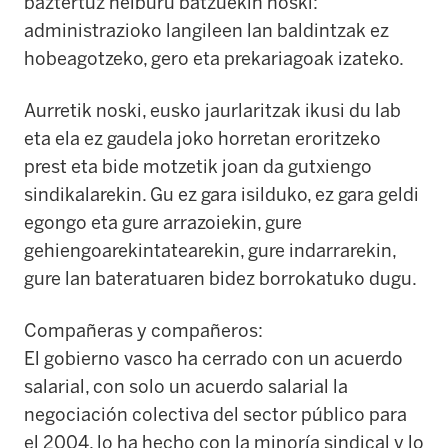
baztertuz helburu batzuekin noski:
administrazioko langileen lan baldintzak ez
hobeagotzeko, gero eta prekariagoak izateko.
Aurretik noski, eusko jaurlaritzak ikusi du lab
eta ela ez gaudela joko horretan eroritzeko
prest eta bide motzetik joan da gutxiengo
sindikalarekin. Gu ez gara isilduko, ez gara geldi
egongo eta gure arrazoiekin, gure
gehiengoarekintatearekin, gure indarrarekin,
gure lan bateratuaren bidez borrokatuko dugu.
Compañeras y compañeros:
El gobierno vasco ha cerrado con un acuerdo
salarial, con solo un acuerdo salarial la
negociación colectiva del sector público para
el 2004, lo ha hecho con la minoría sindical y lo