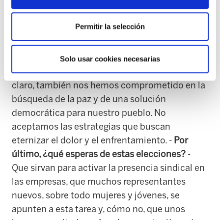
merece la pena. Por eso estamos en primera
línea en la negociación colectiva, en la
Permitir la selección
respuesta a las reformas, y nos estamos
implicando cada vez más en materias como la
vivienda, los servicios sociales, la fiscalidad, la
Solo usar cookies necesarias
lucha contra la globalización neoliberal... Y,
claro, también nos hemos comprometido en la
búsqueda de la paz y de una solución
democrática para nuestro pueblo. No
aceptamos las estrategias que buscan
eternizar el dolor y el enfrentamiento. -
Por
último, ¿qué esperas de estas elecciones?
-
Que sirvan para activar la presencia sindical en
las empresas, que muchos representantes
nuevos, sobre todo mujeres y jóvenes, se
apunten a esta tarea y, cómo no, que unos