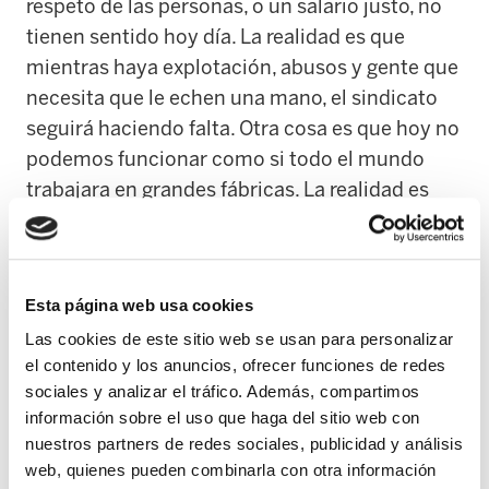
respeto de las personas, o un salario justo, no
tienen sentido hoy día. La realidad es que
mientras haya explotación, abusos y gente que
necesita que le echen una mano, el sindicato
seguirá haciendo falta. Otra cosa es que hoy no
podemos funcionar como si todo el mundo
trabajara en grandes fábricas. La realidad es
más compleja, hay un verdadero mosaico de
empresas, tipos de contratos y situaciones
distintas. Nuestro trabajo es responder
Esta página web usa cookies
eficazmente, desde la cercanía, a cada
Las cookies de este sitio web se usan para personalizar
problema y situación. -
Llevamos años en que
el contenido y los anuncios, ofrecer funciones de redes
nos cae reforma tras reforma...
- Y lo peor es
sociales y analizar el tráfico. Además, compartimos
que en muchos casos esas reformas han tenido
información sobre el uso que haga del sitio web con
apoyo sindical. ELA está radicalmente en
nuestros partners de redes sociales, publicidad y análisis
contra de ese modelo. Nuestro sitio no está
web, quienes pueden combinarla con otra información