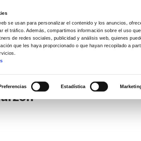
ies
web se usan para personalizar el contenido y los anuncios, ofrec
ar el tráfico. Además, compartimos información sobre el uso que
tners de redes sociales, publicidad y análisis web, quienes pue
ación que les haya proporcionado o que hayan recopilado a parti
vicios.
es
AL / FORU
SANIDAD
ERTZAINTZA / POLICÍA FORAL
O
Preferencias
Estadística
Marketin
Garzón