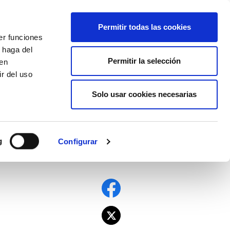
EU
ES
EN
FR
Permitir todas las cookies
er funciones
AFÍLIATE
 haga del
Permitir la selección
den
r del uso
Solo usar cookies necesarias
PE
EDUCACIÓN NAFARROA
EITB
g
Configurar