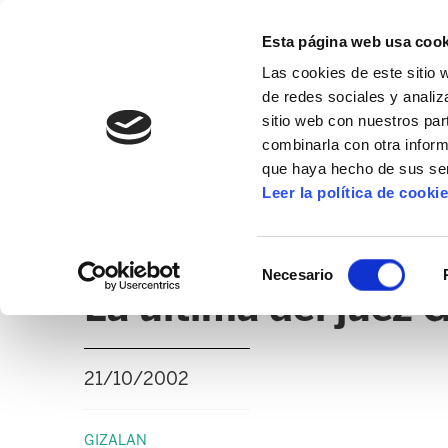
Esta página web usa cook
Las cookies de este sitio 
de redes sociales y analiz
sitio web con nuestros par
combinarla con otra inform
que haya hecho de sus ser
GIZALAN
Leer la política de cooki
NOTICIAS
CLICK
EDUCACIÓN CAPV
UD
Selección
Necesario
de
La última del juez 
consentimiento
21/10/2002
GIZALAN