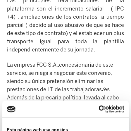
Las principales reivindicaciones de la
plataforma son el incremento salarial
( IPC
+4) , ampliaciones de los contratos
a tiempo
parcial ( debido al uso abusivo de que se hace
de este tipo de contrato) y el establecer un plus
transporte igual para toda la plantilla
independientemente de su jornada.
La empresa FCC S.A.,concesionaria de este
servicio, se niega a negociar este convenio,
siendo su única pretensión eliminar las
prestaciones de I.T. de las trabajadoras/es.
Además de la precaria política llevada al cabo
por la empresa en la vigilancia de la salud de la
plantilla, la empresa pretende dar un paso más
y pasar a engrosar mayores beneficios a costa
Esta página web usa cookies
de la salud de las trabajadoras: esta empresa