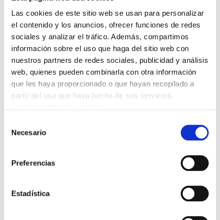
ni siquiera ha realizado la valoración de riesgos
Las cookies de este sitio web se usan para personalizar
el contenido y los anuncios, ofrecer funciones de redes
laborales en todos los centros, únicamente lo
sociales y analizar el tráfico. Además, compartimos
han hecho en dos de los 90 centros, ante las
información sobre el uso que haga del sitio web con
dolencias de las trabajadoras derivadas
nuestros partners de redes sociales, publicidad y análisis
directamente del trabajo (dolencias que se
web, quienes pueden combinarla con otra información
repiten en muchas trabajadoras) , el médico de
que les haya proporcionado o que hayan recopilado a
empresa y la mutua las derivan a las seguridad
partir del uso que haya hecho de sus servicios.
Leer la política de cookies
social sin reconocer las enfermedades
profesionales y esta empresa no ha renovado ni
Selección
Necesario
de
el material ni ha modernizado los sistemas de
consentimiento
trabajo en los últimos 20 años.
Preferencias
Estadística
El comité de empresa recuerda que el servicio
de limpieza de estos centros ( de manera