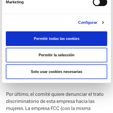
Marketing
totalmente irregular ) lleva mas de 12 años sin
que haya salido a concurso público, y en este
tiempo, FCC pretende precarizar las
Configurar
condiciones laborales de las trabajadoras
,eliminando mejoras del convenio, cuando
Permitir todas las cookies
tanto a nivel sectorial como a nivel del
convenio de Udal-hitz se recoge el
mantenimiento de las condiciones de las
Permitir la selección
trabajadoras de limpieza en caso de
subrogación.
Solo usar cookies necesarias
Por último, el comité quiere denunciar el trato
discriminatorio de esta empresa hacia las
mujeres. La empresa FCC (con la misma