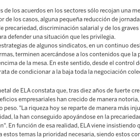
s de los acuerdos en los sectores sólo recojan una m
ejor de los casos, alguna pequeña reducción de jornada
de precariedad, discriminación salarial y de los graves
a defender una situación que les privilegia.
 estrategias de algunos sindicatos, en un continuo de
ormas, terminen acercándose a los contenidos que la 
ncima de la mesa. En este sentido, desde el control d
rata de condicionar a la baja toda la negociación colec
etal de ELA constata que, tras diez años de fuerte cr
ficios empresariales han crecido de manera notoria,
o peso. "La riqueza hoy se reparte de manera más inju
lidad, la han conseguido apoyándose en la precariedad
n". En función de esa realidad, ELA viene insistiendo 
a estos temas la prioridad necesaria, siendo estos co