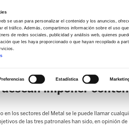
ies
web se usan para personalizar el contenido y los anuncios, ofrec
ar el tráfico. Además, compartimos información sobre el uso que
tners de redes sociales, publicidad y análisis web, quienes pue
ación que les haya proporcionado o que hayan recopilado a parti
vicios.
es
AL / FORU
SANIDAD
ERTZAINTZA / POLICÍA FORAL
O
Preferencias
Estadística
Marketin
s desean imponer conten
o en los sectores del Metal se le puede llamar cualq
jetivos de las tres patronales han sido, en opinión de 