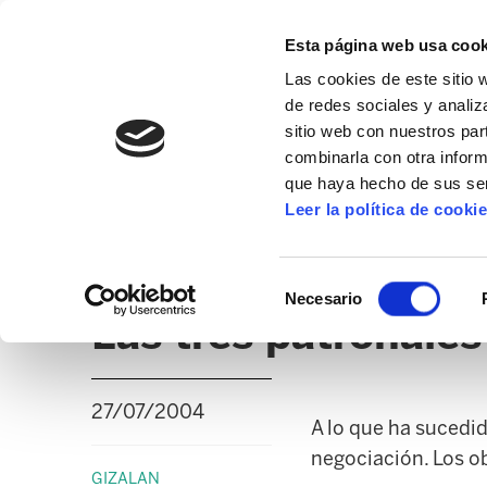
Esta página web usa cook
Las cookies de este sitio 
de redes sociales y analiz
sitio web con nuestros par
combinarla con otra inform
que haya hecho de sus ser
GIZALAN
Leer la política de cooki
NOTICIAS
CLICK
EDUCACIÓN CAPV
UD
Selección
Necesario
de
Las tres patronale
consentimiento
27/07/2004
A lo que ha sucedid
negociación. Los ob
GIZALAN