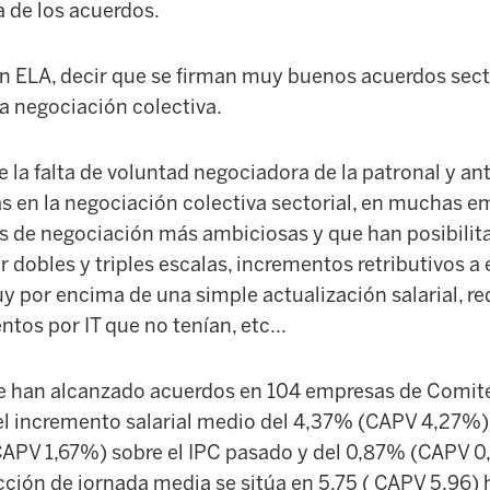
a de los acuerdos.
ún ELA, decir que se firman muy buenos acuerdos secto
a negociación colectiva.
e la falta de voluntad negociadora de la patronal y ant
s en la negociación colectiva sectorial, en muchas e
s de negociación más ambiciosas y que han posibilitad
r dobles y triples escalas, incrementos retributivos 
y por encima de una simple actualización salarial, r
os por IT que no tenían, etc...
e han alcanzado acuerdos en 104 empresas de Comité
el incremento salarial medio del 4,37% (CAPV 4,27%)
CAPV 1,67%) sobre el IPC pasado y del 0,87% (CAPV 0
cción de jornada media se sitúa en 5,75 ( CAPV 5,96) 