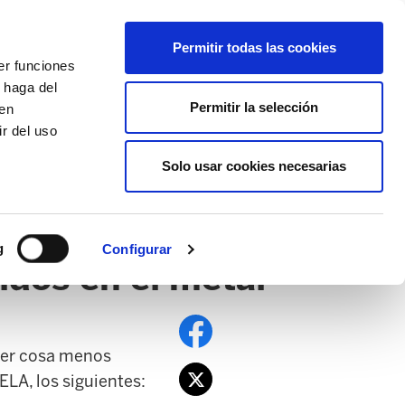
EU
ES
EN
FR
Permitir todas las cookies
er funciones
AFÍLIATE
 haga del
Permitir la selección
den
r del uso
Solo usar cookies necesarias
PE
EDUCACIÓN NAFARROA
EITB
g
Configurar
idos en el metal
uier cosa menos
ELA, los siguientes: