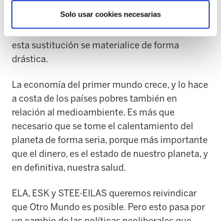
la necesidad de ir tomando medidas
Solo usar cookies necesarias
progresivas de ir sustituyendo el petróleo por
energías renovables y limpias, lo que hará que
esta sustitución se materialice de forma
drástica.
La economía del primer mundo crece, y lo hace
a costa de los países pobres también en
relación al medioambiente. Es más que
necesario que se tome el calentamiento del
planeta de forma seria, porque más importante
que el dinero, es el estado de nuestro planeta, y
en definitiva, nuestra salud.
ELA, ESK y STEE-EILAS queremos reivindicar
que Otro Mundo es posible. Pero esto pasa por
un cambio de las políticas neoliberales que