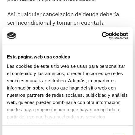
Así, cualquier cancelación de deuda debería
ser incondicional y tomar en cuenta la
ampliamente fundamentada ilegitimidad de
los reclamos de deuda hacia los países del Sur,
porque además, no hay que olvidar que más
que deudores, los pueblos y países del Sur son
Esta página web usa cookies
acreedores de una enorme deuda social,
Las cookies de este sitio web se usan para personalizar
histórica y ecológica.
el contenido y los anuncios, ofrecer funciones de redes
sociales y analizar el tráfico. Además, compartimos
información sobre el uso que haga del sitio web con
EL MEDIOAMBIENTE Y LA ECONOMÍA
nuestros partners de redes sociales, publicidad y análisis
web, quienes pueden combinarla con otra información
Ésta reunión del G8 tiene minada cualquier
que les haya proporcionado o que hayan recopilado a
posibilidad de mejorar el medioambiente,
partir del uso que haya hecho de sus servicios.
como consecuencia de las advertencias que se
Leer la política de cookies
ha asegurado de realizar George Bush antes de
Selección