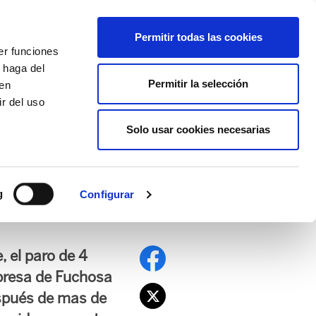
EU
ES
EN
FR
Permitir todas las cookies
er funciones
AFÍLIATE
 haga del
Permitir la selección
den
r del uso
Solo usar cookies necesarias
PE
EDUCACIÓN NAFARROA
EITB
g
Configurar
, el paro de 4
presa de Fuchosa
spués de mas de