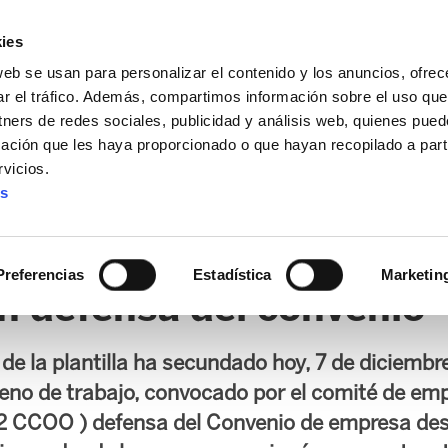
ies
web se usan para personalizar el contenido y los anuncios, ofrec
ar el tráfico. Además, compartimos información sobre el uso que
tners de redes sociales, publicidad y análisis web, quienes pue
ación que les haya proporcionado o que hayan recopilado a parti
vicios.
es
AL / FORU
SANIDAD
ERTZAINTZA / POLICÍA FORAL
O
Preferencias
Estadística
Marketin
n defensa del convenio
 de la plantilla ha secundado hoy, 7 de diciembre
eno de trabajo, convocado por el comité de em
y 2 CCOO ) defensa del Convenio de empresa de