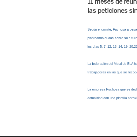
11 meses de reu
las peticiones si
Según el comité, Fuchosa a pesar 
planteando dudas sobre su futuro
los días 5, 7, 12, 13, 14, 19, 20,
La federación del Metal de ELA ha
trabajadoras en las que se recoge
La empresa Fuchosa que se dedica
actualidad con una plantilla apro