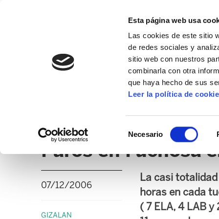
Esta página web usa cook
Las cookies de este sitio 
de redes sociales y analiz
sitio web con nuestros par
combinarla con otra inform
que haya hecho de sus ser
GIZALAN
Leer la política de cooki
NOTICIAS
CLICK
EDUCACIÓN CAPV
UD
Selección
Necesario
de
Paros en Fuchosa e
consentimiento
La casi totalidad
07/12/2006
horas en cada tu
( 7 ELA, 4 LAB 
GIZALAN