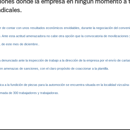
niones donde la empresa en ningún momento a 
ndicales.
de contar con unos resultados económicos envidiables, durante la negociación del convenio t
. Ante esta actitud amenazadora no cabe otra opción que la convocatoria de movilizaciones 
21 de este mes de diciembre..
 denunciado ante la inspección de trabajo a la dirección de la empresa por el envío de cartas
n amenazas de sanciones, con el claro propósito de coaccionar a la plantilla.
 a la fundición de piezas para la automoción se encuentra situada en la localidad vizcaína
ximada de 300 trabajadores y trabajadoras.