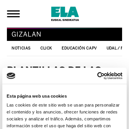
GIZALAN
NOTICIAS
CLICK
EDUCACIÓN CAPV
UDAL / FO
PLANTILLAS DE LAS
PRUEBAS
CORRESPONDIENTES AL
Esta página web usa cookies
DIA 6 DE
Las cookies de este sitio web se usan para personalizar
DICIEMBRE/Auxiliar
el contenido y los anuncios, ofrecer funciones de redes
Administrativo
sociales y analizar el tráfico. Además, compartimos
información sobre el uso que haga del sitio web con