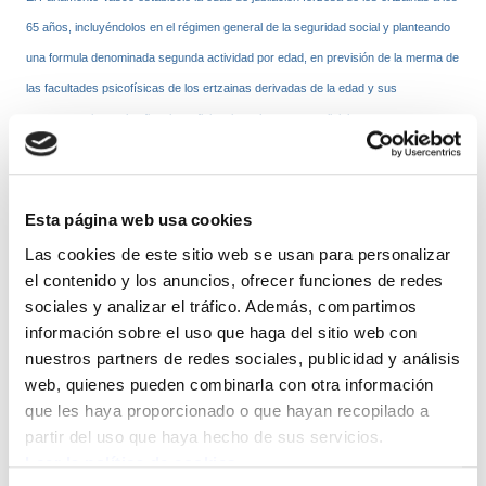
65 años, incluyéndolos en el régimen general de la seguridad social y planteando
una formula denominada segunda actividad por edad, en previsión de la merma de
las facultades psicofísicas de los ertzainas derivadas de la edad y sus
consecuencias en la eficacia y eficiencia en las tareas policiales.
Con esta formula de la segunda actividad se pretende que aquellos miembros de
la Ertzaintza que por razones físicas o de edad que tengan mermadas sus
Esta página web usa cookies
facultades para el normal desarrollo de la función policial, lo puedan hacer en el
Las cookies de este sitio web se usan para personalizar
desempeño de otros puestos acordes con su situación psicofísica.
el contenido y los anuncios, ofrecer funciones de redes
sociales y analizar el tráfico. Además, compartimos
información sobre el uso que haga del sitio web con
No obstante y teniendo en cuenta que el número de puestos de trabajo que se
nuestros partners de redes sociales, publicidad y análisis
pueden dedicar a segunda actividad, no cubre ni de lejos las necesidades que se
web, quienes pueden combinarla con otra información
generen a corto plazo, la Ley aborda este problema creando la figura de segunda
que les haya proporcionado o que hayan recopilado a
actividad sin destino regulándolo de la siguiente manera:
partir del uso que haya hecho de sus servicios.
Leer la política de cookies
“El Parlamento Vasco a través de una Ley debe determinar la edad de pase a la