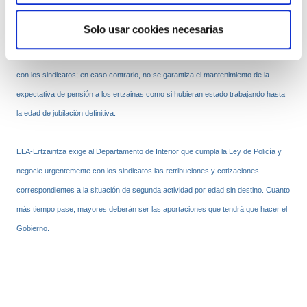
que abarata los costes al Gobierno Vasco pero que no resuelve el problema a los
Solo usar cookies necesarias
ertzainas, incluso los agrava porque la fijación de las pensiones las deja en manos
de terceros, cuando las prestaciones en segunda actividad deben ser negociadas
con los sindicatos; en caso contrario, no se garantiza el mantenimiento de la
expectativa de pensión a los ertzainas como si hubieran estado trabajando hasta
la edad de jubilación definitiva.
ELA-Ertzaintza exige al Departamento de Interior que cumpla la Ley de Policía y
negocie urgentemente con los sindicatos las retribuciones y cotizaciones
correspondientes a la situación de segunda actividad por edad sin destino. Cuanto
más tiempo pase, mayores deberán ser las aportaciones que tendrá que hacer el
Gobierno.