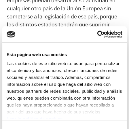
empresas puedan desarrollar su actividad en
cualquier otro país de la Unión Europea sin
someterse a la legislación de ese país, porque
los distintos estados tendrán que suprimir
cualquier traba legal que lo impida;
3.-Permite a las empresas que las condiciones
Esta página web usa cookies
laborales de los trabajadores y trabajadoras
contratados en cualquier país de la EU se rijan
Las cookies de este sitio web se usan para personalizar
el contenido y los anuncios, ofrecer funciones de redes
por las condiciones laborales existentes en el
sociales y analizar el tráfico. Además, compartimos
país de origen, presionando a la baja en las
información sobre el uso que haga del sitio web con
condiciones laborales en toda la Unión
nuestros partners de redes sociales, publicidad y análisis
Europea; y
web, quienes pueden combinarla con otra información
que les haya proporcionado o que hayan recopilado a
4.-Elimina todas las trabas legales que se
partir del uso que haya hecho de sus servicios.
consideren discriminatoria para la libre acción
Leer la política de cookies
de la iniciativa privada, dando vía libre a la
Selección