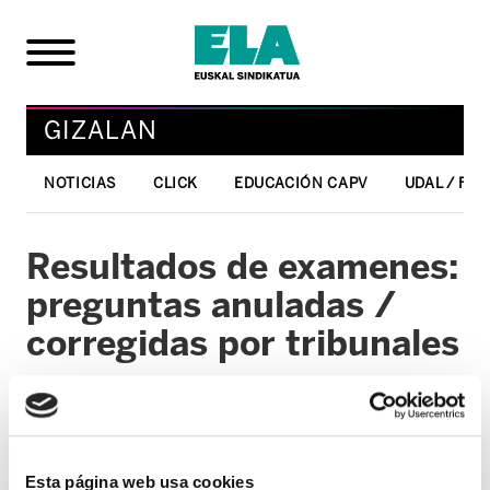
GIZALAN
NOTICIAS
CLICK
EDUCACIÓN CAPV
UDAL / FO
Resultados de examenes:
preguntas anuladas /
corregidas por tribunales
27/11/2009
GIZALAN
Con fecha 26 de noviembre, Osakidetza
Esta página web usa cookies