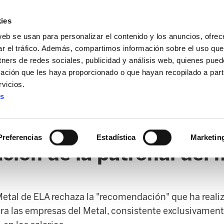
ies
web se usan para personalizar el contenido y los anuncios, ofrec
ar el tráfico. Además, compartimos información sobre el uso que
tners de redes sociales, publicidad y análisis web, quienes pue
ación que les haya proporcionado o que hayan recopilado a parti
vicios.
es
AL / FORU
SANIDAD
ERTZAINTZA / POLICÍA FORAL
O
Preferencias
Estadística
Marketin
ión de la patronal del 
Metal de ELA rechaza la "recomendación" que ha realiz
ara las empresas del Metal, consistente exclusivamen