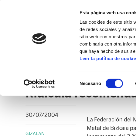
Esta página web usa cook
Las cookies de este sitio 
de redes sociales y analiz
sitio web con nuestros par
combinarla con otra inform
que haya hecho de sus ser
GIZALAN
Leer la política de cooki
NOTICIAS
CLICK
EDUCACIÓN CAPV
UD
Selección
Necesario
de
Ridícula recomendac
consentimiento
30/07/2004
La Federación del 
Metal de Bizkaia p
GIZALAN