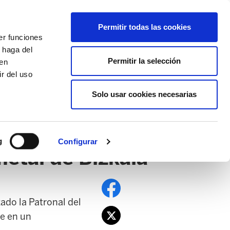
EU
ES
EN
FR
Permitir todas las cookies
er funciones
AFÍLIATE
 haga del
Permitir la selección
den
r del uso
Solo usar cookies necesarias
PE
EDUCACIÓN NAFARROA
EITB
g
Configurar
metal de Bizkaia
ado la Patronal del
te en un