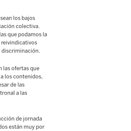
 sean los bajos
iación colectiva.
 las que podamos la
reivindicativos
 discriminación.
n las ofertas que
 a los contenidos,
esar de las
tronal a las
ucción de jornada
rdos están muy por