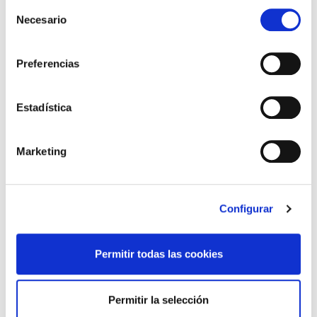
Selección
explicarte la cerrazón de CEBEK. En estos convenios nos han transmitido lo
Necesario
de
mismo en todos ellos”0” horas de reducción, independientemente de que en unos
consentimiento
haya más jornada que en otros.
Preferencias
A CEBEK poco le importan las extensas jornadas de los trabajadores y
trabajadoras de comercio, la precariedad existente en este sector y mucho menos
Estadística
que los trabajadores y trabajadoras están con salarios del 2004.
Marketing
Nuestro compromiso como ELA es el de continuar con las movilizaciones,
incrementando su intensidad y su frecuencia, pero al mismo tiempo estamos
dispuestos a sentarnos a negociar en cualquier momento, sin intransigencias, sin
Configurar
amenazas y teniendo en cuenta que estamos aquí para mejorar las condiciones
de vida, no para empeorarlas.
Permitir todas las cookies
Señalar también que desde ELA hemos hecho verdaderos esfuerzos para que el
resto de los sindicatos que tienen representación en las mesas participen en las
Permitir la selección
movilizaciones, pero no ha sido posible. Desde aquí les invitamos a que se sumen