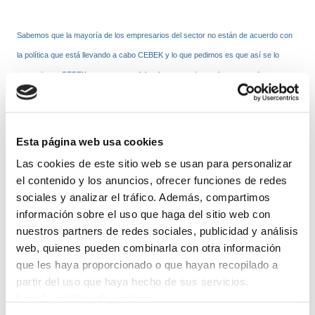
Sabemos que la mayoría de los empresarios del sector no están de acuerdo con
la política que está llevando a cabo CEBEK y lo que pedimos es que así se lo
transmitan a CEBEK, que sea su palabra la que se oiga en las mesas de
negociación porque los que realmente padecieron las últimas huelgas fueron ellos,
los dueños de las tiendas.
Los convenios que tenemos convocados para la huelga son cuatro: Comercio
Esta página web usa cookies
Textil, General, Metal y Mueble. Hablamos por tanto, que a esta huelga están
Las cookies de este sitio web se usan para personalizar
convocados aproximadamente 20000 trabajadores y trabajadoras y con una
el contenido y los anuncios, ofrecer funciones de redes
patronal que ni públicamente esconde que está teniendo muchos beneficios.
sociales y analizar el tráfico. Además, compartimos
información sobre el uso que haga del sitio web con
nuestros partners de redes sociales, publicidad y análisis
En esta situación y con las maratonianas jornadas que sufren los trabajadores del
web, quienes pueden combinarla con otra información
sector, nos parece una auténtica tomadura de pelo la intransigencia de CEBEK en
que les haya proporcionado o que hayan recopilado a
este tema. Porque hablamos que los convenios de comercio son los que más
partir del uso que haya hecho de sus servicios.
jornada tienen en el mercado laboral (General1756, Mueble1774, Metal 1758, Textil
Leer la política de cookies
1735). No estamos hablando de convenios con 1600 horas en los que puedes