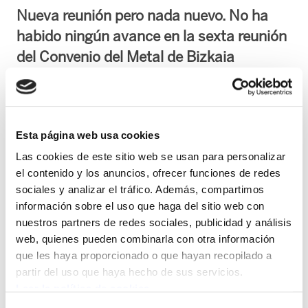
Nueva reunión pero nada nuevo. No ha
habido ningún avance en la sexta reunión
del Convenio del Metal de Bizkaia
realizada el 26 de abril. La patronal ha
comunicado que hay dos obstáculos
insalvables: que no va a avanzar en la
Esta página web usa cookies
negociación mientras se mantenga la
Las cookies de este sitio web se usan para personalizar
petición de retroactividad de los salarios
el contenido y los anuncios, ofrecer funciones de redes
para los años 2.004, 2.005 y 2.006 y
sociales y analizar el tráfico. Además, compartimos
mientras sigamos pidiendo reducción de
información sobre el uso que haga del sitio web con
jornada.
nuestros partners de redes sociales, publicidad y análisis
web, quienes pueden combinarla con otra información
que les haya proporcionado o que hayan recopilado a
La patronal quiere condicionar la negociación diciendo qué se negocia y qué no.
partir del uso que haya hecho de sus servicios.
Sobra comentar que no quiere hablar de precariedad, de discriminaciones, de
Leer la política de cookies
subrogación de las subcontratas, etc., y se escuda en la reducción de jornada