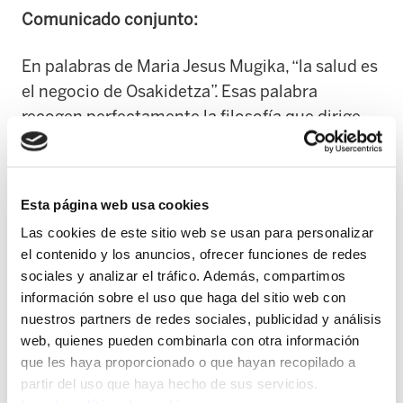
Comunicado conjunto:
En palabras de Maria Jesus Mugika, “la salud es
el negocio de Osakidetza”. Esas palabra
recogen perfectamente la filosofía que dirige
Osakidetza; quieren que la sanidad sea una
fuente de negocio. Un suculento negocio para
las empresas que trabajan en la sanidad. Aquí
Esta página web usa cookies
tres ejemplos:
Las cookies de este sitio web se usan para personalizar
el contenido y los anuncios, ofrecer funciones de redes
Garbialdi: Ha tenido un beneficio
sociales y analizar el tráfico. Además, compartimos
acumulado los últimos tres años de
información sobre el uso que haga del sitio web con
1.518.797 euros. Garbialdi supone un gasto
nuestros partners de redes sociales, publicidad y análisis
para Osakidetza superior a los 30 millones
web, quienes pueden combinarla con otra información
que les haya proporcionado o que hayan recopilado a
de euros anuales.
partir del uso que haya hecho de sus servicios.