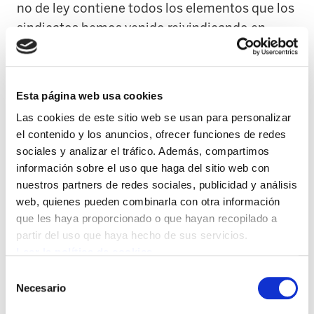
no de ley contiene todos los elementos que los
sindicatos hemos venido reivindicando en
materia de empleo:
Solicitan que se sustituya a todo el
Esta página web usa cookies
personal cuando no pueda acudir a trabajar
Las cookies de este sitio web se usan para personalizar
desde el primer día.
el contenido y los anuncios, ofrecer funciones de redes
Solicitan que se reduzca la jornada laboral
sociales y analizar el tráfico. Además, compartimos
para recuperar el empleo perdido al
información sobre el uso que haga del sitio web con
aumentar esa jornada en el año 2013.
nuestros partners de redes sociales, publicidad y análisis
web, quienes pueden combinarla con otra información
Solicitan que se aflore todo el empleo
que les haya proporcionado o que hayan recopilado a
estructural real y se consolide mediante
partir del uso que haya hecho de sus servicios.
OPEs.
Leer la política de cookies
Estas reivindicaciones han sido las peticiones
Selección
Necesario
de
centrales de los sindicatos. Únicamente
consentimiento
estamos solicitando recuperar el empleo