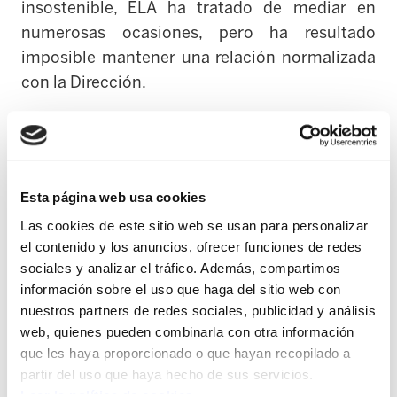
insostenible, ELA ha tratado de mediar en
numerosas ocasiones, pero ha resultado
imposible mantener una relación normalizada
con la Dirección.
Muestra de esta actitud despótica son las
siguientes:
En caso de tener familiares con problemas
Esta página web usa cookies
de movilidad la interpretación del permiso
Las cookies de este sitio web se usan para personalizar
el contenido y los anuncios, ofrecer funciones de redes
del artículo 62 se realiza sin criterio alguno
sociales y analizar el tráfico. Además, compartimos
y de forma discriminatoria, concediendo el
información sobre el uso que haga del sitio web con
permiso en jornadas completas en algunos
nuestros partners de redes sociales, publicidad y análisis
casos y sin opción de acumular en días
web, quienes pueden combinarla con otra información
completos en otros casos.
que les haya proporcionado o que hayan recopilado a
partir del uso que haya hecho de sus servicios.
La Dirección ha denegado con
Leer la política de cookies