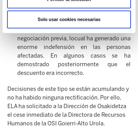
pagos incorrectos, sin haber comunicado
correctamente esa decisión a los
Solo usar cookies necesarias
trabajadores afectados y les han quitado el
dinero de nóminas posteriores, sin
negociación previa, locual ha generado una
enorme indefensión en las personas
afectadas. En algunos casos se ha
demostrado posteriormente que el
descuento era incorrecto.
Decisiones de este tipo se están acumulando y
no ha habido ninguna rectificación. Por ello,
ELA ha solicitado a la Dirección de Osakidetza
el cese inmediato de la Directora de Recursos
Humanos de la OSI Goierri-Alto Urola.