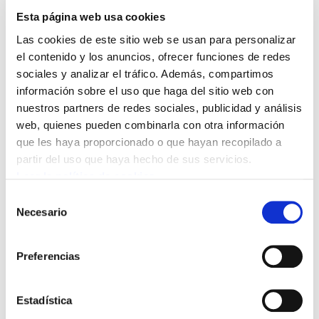
y las o los pacientes. Pero, además, la ausencia
Esta página web usa cookies
de una gestión adecuada nos lleva de nuevo a
Las cookies de este sitio web se usan para personalizar
denunciar carencias en servicios
el contenido y los anuncios, ofrecer funciones de redes
fundamentales.
sociales y analizar el tráfico. Además, compartimos
información sobre el uso que haga del sitio web con
nuestros partners de redes sociales, publicidad y análisis
El modelo pediátrico en la Atención Primaria
web, quienes pueden combinarla con otra información
hace aguas y Osakidetza no toma ninguna
que les haya proporcionado o que hayan recopilado a
medida para remediar el problema. El año 2015
partir del uso que haya hecho de sus servicios.
se han ofertado 18 plazas de Médicos Internos
Leer la política de cookies
Residentes Especialistas en Pediatría, mientras
Selección
las jubilaciones anuales superan la veintena. Es
Necesario
de
decir, teniendo en cuenta que la falta de
consentimiento
pediatras para atender el modelo actual es
Preferencias
enorme, con las personas que se están
formando ni siquiera se van a cubrir las futuras
Estadística
jubilaciones.