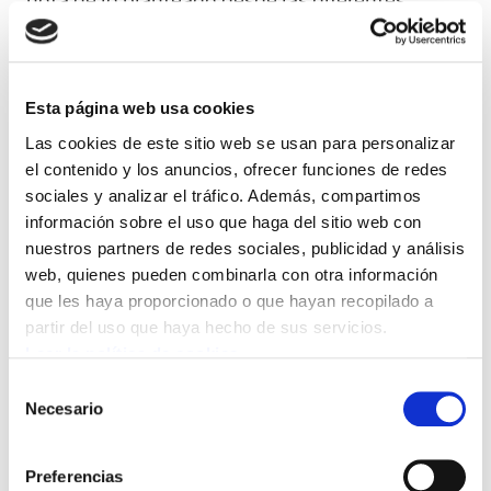
nota de lo planteado desde las diferentes
representaciones sindicales, sin entrar aceptar
ni negociar ningun punto, y limitándose a
recibirlas como meras aportaciones, que si
Esta página web usa cookies
estima oportuno las tomará en consideracion
Las cookies de este sitio web se usan para personalizar
o no.
el contenido y los anuncios, ofrecer funciones de redes
sociales y analizar el tráfico. Además, compartimos
Desde ELA advertimos que la falta absoluta de
información sobre el uso que haga del sitio web con
voluntad negociadora por parte de la Dirección
nuestros partners de redes sociales, publicidad y análisis
de Osakidetza esta generando el caldo de
web, quienes pueden combinarla con otra información
que les haya proporcionado o que hayan recopilado a
cultivo para que se incremente el nivel de
partir del uso que haya hecho de sus servicios.
conflictividad de Osakidetza.
Leer la política de cookies
Selección
La actitud de Osakidetza está consiguiendo
Necesario
de
una posición unánime por parte sindical, ha
consentimiento
sido generalizada por parte de los diferentes
Preferencias
sindicatos la denuncia a la falta de