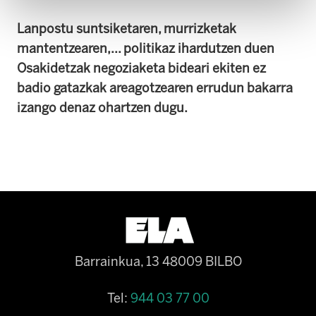
Lanpostu suntsiketaren, murrizketak
mantentzearen,... politikaz ihardutzen duen
Osakidetzak negoziaketa bideari ekiten ez
badio gatazkak areagotzearen errudun bakarra
izango denaz ohartzen dugu.
Barrainkua, 13 48009 BILBO
Tel:
944 03 77 00