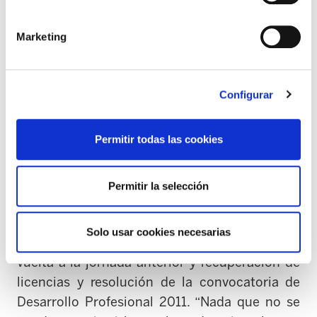
Los sindicatos SATSE, ELA, LAB, SME-FFHH,
Marketing
CCOO, UGT y ESK denuncian que la Dirección
de Osakidetza sigue sin responder a las
peticiones mínimas que reivindica el conjunto
Configurar
de la representación sindical. “Exigimos la
reversión de todos los recortes que ha sufrido
Permitir todas las cookies
la sanidad pública vasca”.
Los sindicatos anuncian que las movilizaciones
Permitir la selección
no van a detenerse hasta que la dirección
acceda a: una OPE “en condiciones”,
Solo usar cookies necesarias
sustitución de la plantilla desde el primer día,
vuelta a la jornada anterior y recuperación de
licencias y resolución de la convocatoria de
Desarrollo Profesional 2011. “Nada que no se