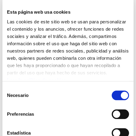
Esta página web usa cookies
Convocadas por los sindicatos SATSE, ELA,
Las cookies de este sitio web se usan para personalizar
LAB, SME-FFHH, CCOO, UGT y ESK , estas
el contenido y los anuncios, ofrecer funciones de redes
concentraciones son la primera de las
sociales y analizar el tráfico. Además, compartimos
acciones de protesta que tendrán lugar
información sobre el uso que haga del sitio web con
durante el mes de abril en la red sanitaria
nuestros partners de redes sociales, publicidad y análisis
vasca. Entre ellas, una manifestación que
web, quienes pueden combinarla con otra información
recorrerá las calles de Bilbao este sábado 18 de
que les haya proporcionado o que hayan recopilado a
partir del uso que haya hecho de sus servicios.
abril y dos jornadas de huelga general los días
Leer la política de cookies
23 y 24 de abril.
Selección
Necesario
de
“
Estamos decididos y decididas a recuperar los
consentimiento
miles de puestos de trabajo perdidos en
Preferencias
Osakidetza y no vamos a cejar hasta que se
mejoren las cargas de trabajo y se pueda
atender con seguridad y calidad”.
Estadística