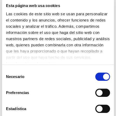
Esta página web usa cookies
Prolongar la jornada mínimo media hora,
Las cookies de este sitio web se usan para personalizar
previamente negociado dentro del servicio
el contenido y los anuncios, ofrecer funciones de redes
en el que se trabaje.
sociales y analizar el tráfico. Además, compartimos
Mediante cursos de Euskera homologados
información sobre el uso que haga del sitio web con
nuestros partners de redes sociales, publicidad y análisis
realizados fuera del horario de trabajo.
web, quienes pueden combinarla con otra información
Acreditando el aprovechamiento del
que les haya proporcionado o que hayan recopilado a
curso con una asistencia del 80% del
partir del uso que haya hecho de sus servicios.
curso.
Leer la política de cookies
que en el caso del IVAP esta
Selección
información se la trasladara
Necesario
de
directamente a Osakidetza.
consentimiento
si no es en colaboración con el IVAP
Preferencias
el trabajador presentara el
certificado de asistencia al curso.
Estadística
En el caso de la Escuela Oficial de