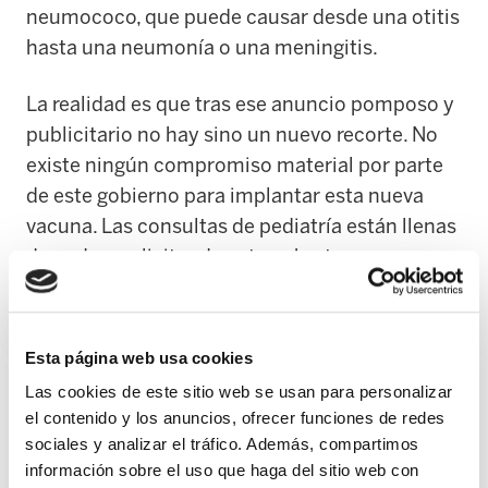
neumococo, que puede causar desde una otitis
hasta una neumonía o una meningitis.
La realidad es que tras ese anuncio pomposo y
publicitario no hay sino un nuevo recorte. No
existe ningún compromiso material por parte
de este gobierno para implantar esta nueva
vacuna. Las consultas de pediatría están llenas
de padres solicitando esta cobertura que nos
prometió con criterio profesional, pero todavía
no hay ninguna planificación.
Esta página web usa cookies
Los pediatras no disponen de información para
Las cookies de este sitio web se usan para personalizar
trasmitir a los padres y madres y no pueden
el contenido y los anuncios, ofrecer funciones de redes
realizar una recomendación profesional. En la
sociales y analizar el tráfico. Además, compartimos
mayoría de los casos las familias han tenido
información sobre el uso que haga del sitio web con