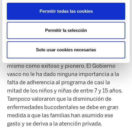
caso de Difteria de Cataluña, sin embargo, no
ofrece soluciones con vacunas recomendadas
Permitir todas las cookies
por profesionales de la pediatría.
Permitir la selección
De nuevo, ayer, en este caso el Lehendakaria
Urkullu, el Gobierno vasco celebró ante los
medios de prensa los 25 años del Programa de
Solo usar cookies necesarias
Asistencia Dental Infantil (PADI), marcando el
mismo como exitoso y pionero. El Gobierno
vasco no le ha dado ninguna importancia a la
falta de adherencia al programa de casi la
mitad de los niños y niñas de entre 7 y 15 años.
Tampoco valoraron que la disminución de
enfermedades bucodentales se debe en gran
medida a que las familias han asumido ese
gasto y se deriva a la atención privada.