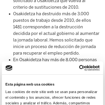
solicitado a Osakidetza que vuelva al
criterio de sustituciones de 2010.
Osakidetza ha destruido más de 3.000
puestos de trabajo desde 2010, de ellos
1481 corresponden a la destrucción
decidida por el actual gobierno al aumentar
la jornada laboral. Hemos solicitado que
inicie un proceso de reducción de jornada
para recuperar el empleo perdido.
En Osakidetza hay más de 8.000 personas
con contrato eventual, casi un tercio de la
plantilla total, teniendo en cuenta que la
eventualidad en la empresa privada a día de
Esta página web usa cookies
hoy se encuentra por debajo del 20%. En la
Las cookies de este sitio web se usan para personalizar
medida que no se realizan OPEs o éstas son
el contenido y los anuncios, ofrecer funciones de redes
ridículas esa cantidad aumentará. Hemos
sociales y analizar el tráfico. Además, compartimos