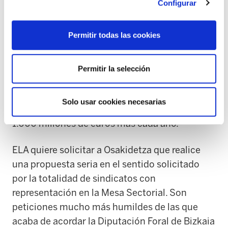
Configurar
Nuestra situación relativa respecto al resto del
Estado es mejor, al igual que es mejor que en
Permitir todas las cookies
Grecia o en el Congo. El Gobierno Vasco no
tiene interés en dar la comparación con los
países que generan la misma riqueza que la
Permitir la selección
Comunidad Autónoma Vasca, utilizando la
misma proporción de la riqueza que en la
Solo usar cookies necesarias
media de la OCDE aquí debiéramos gastar
1.000 millones de euros más cada año.
ELA quiere solicitar a Osakidetza que realice
una propuesta seria en el sentido solicitado
por la totalidad de sindicatos con
representación en la Mesa Sectorial. Son
peticiones mucho más humildes de las que
acaba de acordar la Diputación Foral de Bizkaia