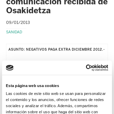
comunicación recibida de
Osakidetza
09/01/2013
SANIDAD
ASUNTO: NEGATIVOS PAGA EXTRA DICIEMBRE 2012.-
POR LA PRESENTE, ADJUNTO SE REMITE PARA SU
OPORTUNO CONOCIMIENTO, INFORMACIÓN DE LA
DIRECCIÓN DE RECURSOS HUMANOS DE
OSAKIDETZA-SERVICIO VASCO DE SALUD SOBRE EL
Esta página web usa cookies
ASUNTO DE REFERENCIA.
Las cookies de este sitio web se usan para personalizar
el contenido y los anuncios, ofrecer funciones de redes
ATENTAMENTE,
sociales y analizar el tráfico. Además, compartimos
información sobre el uso que haga del sitio web con