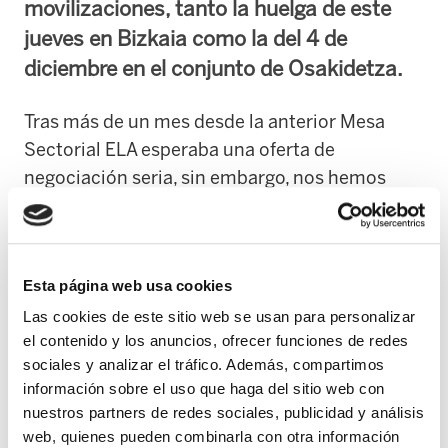
movilizaciones, tanto la huelga de este
jueves en Bizkaia como la del 4 de
diciembre en el conjunto de Osakidetza.
Tras más de un mes desde la anterior Mesa
Sectorial ELA esperaba una oferta de
negociación seria, sin embargo, nos hemos
encontrado con un aumento ridículo del
número de plazas de OPE, únicamente 10
plazas más en una empresa con 8000
Esta página web usa cookies
personas eventuales y con más de 500
jubilaciones anuales.
Las cookies de este sitio web se usan para personalizar
el contenido y los anuncios, ofrecer funciones de redes
sociales y analizar el tráfico. Además, compartimos
La Dirección de Recursos Humanos ha
información sobre el uso que haga del sitio web con
ofertado, también, volver a la contratación de
nuestros partners de redes sociales, publicidad y análisis
2012 aumentando las contrataciones
web, quienes pueden combinarla con otra información