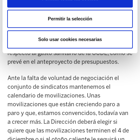
en la Diputación Foral de Bizkaia, ni más ni
menos. Evidentemente, esta apuesta por la
sanidad no se puede realizar si la CAPV es el
Permitir la selección
cuarto país europeo por la cola en gasto
sanitario en proporción al PIB y si mantenemos
Solo usar cookies necesarias
un diferencial de 1200 millones de euros
respecto al gasto sanitario de la OCDE, como se
prevé en el anteproyecto de presupuestos.
Ante la falta de voluntad de negociación el
conjunto de sindicatos mantenemos el
calendario de movilizaciones. Unas
movilizaciones que están creciendo paro a
paro y que, estamos convencidos, todavía van
a crecer más. La Dirección deberá elegir si
quiere que las movilizaciones terminen el 4 de
diciembre o si al otoño caliente le seguirá un