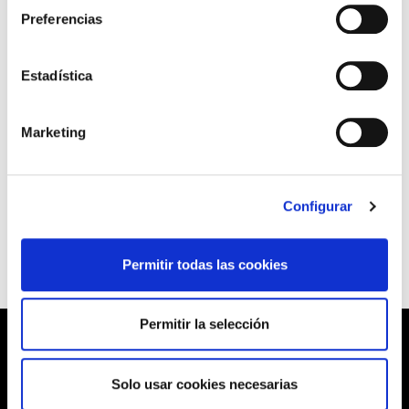
presentado la iniciativa “Esnatu”,
Preferencias
preocupados por la evolución que
muestran los datos y las últimas
Estadística
investigaciones en los arnasguneak y en
los municipios euskaldunes. Han
Marketing
expresado su voluntad de revertir la
situación y, para ello, ELA asumirá
compromisos concretos con UEMA.
Configurar
Permitir todas las cookies
Permitir la selección
Solo usar cookies necesarias
Barrainkua, 13 48009 BILBO