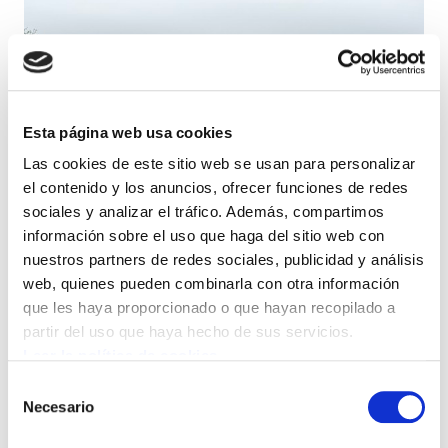
Esta página web usa cookies
Las cookies de este sitio web se usan para personalizar
el contenido y los anuncios, ofrecer funciones de redes
sociales y analizar el tráfico. Además, compartimos
información sobre el uso que haga del sitio web con
nuestros partners de redes sociales, publicidad y análisis
web, quienes pueden combinarla con otra información
que les haya proporcionado o que hayan recopilado a
partir del uso que haya hecho de sus servicios.
El secretario general de ELA, Mitxel
Leer la política de cookies
Lakuntza, ha participado en la
Selección
comparecencia de UEMA junto con otros
Necesario
de
agentes de diversos ámbitos. Han
consentimiento