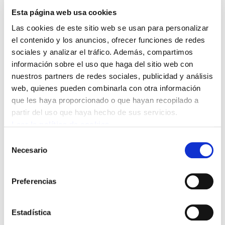
medidas eficaces de prevención de riesgos
Esta página web usa cookies
laborales como el refuerzo de las pólizas de
Las cookies de este sitio web se usan para personalizar
seguros y un protocolo contra el calor
el contenido y los anuncios, ofrecer funciones de redes
verdaderamente efectivo, la regulación del
sociales y analizar el tráfico. Además, compartimos
contrato de relevo, medidas de impulso al
información sobre el uso que haga del sitio web con
euskera y cláusulas que garantizaran el
nuestros partners de redes sociales, publicidad y análisis
cumplimiento de los contenidos del convenio.
web, quienes pueden combinarla con otra información
que les haya proporcionado o que hayan recopilado a
partir del uso que haya hecho de sus servicios.
Sin embargo, el preacuerdo firmado
Leer la política de cookies
únicamente contempla incrementos salariales
Selección
ligados al IPC en algunos ejercicios, aplaza la
Necesario
de
reducción de jornada a una disminución de
consentimiento
solo dos horas en 2029 y no incorpora
Preferencias
garantías suficientes en materia de prevención.
En concreto, el protocolo frente al calor no
Estadística
obliga a las empresas a alcanzar acuerdos con