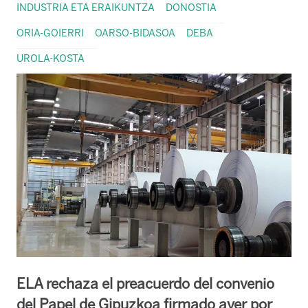
INDUSTRIA ETA ERAIKUNTZA
DONOSTIA
ORIA-GOIERRI
OARSO-BIDASOA
DEBA
UROLA-KOSTA
ELA rechaza el preacuerdo del convenio
del Papel de Gipuzkoa firmado ayer por