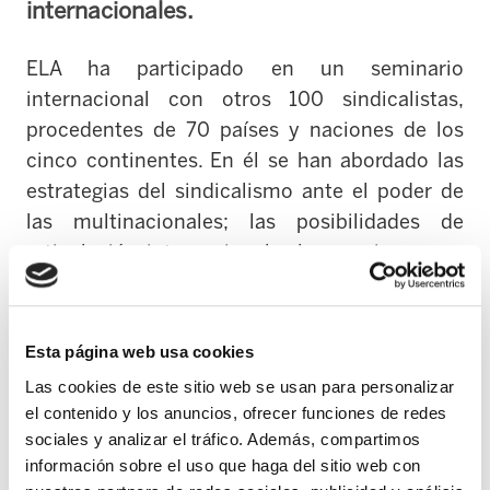
internacionales.
ELA ha participado en un seminario
internacional con otros 100 sindicalistas,
procedentes de 70 países y naciones de los
cinco continentes. En él se han abordado las
estrategias del sindicalismo ante el poder de
las multinacionales; las posibilidades de
articulación internacional y los caminos para
construir la paz, compartiendo diferentes
casos y experiencias en el mundo.
Esta página web usa cookies
El Congreso se celebra en un contexto difícil
Las cookies de este sitio web se usan para personalizar
tanto a nivel internacional como a nivel
el contenido y los anuncios, ofrecer funciones de redes
francés, tal y como queda reflejado en el
sociales y analizar el tráfico. Además, compartimos
diagnóstico y los temas de debate que la CGT
información sobre el uso que haga del sitio web con