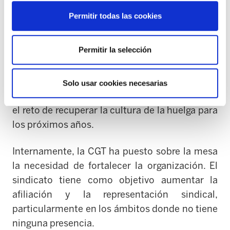
forma colectiva y comprometiendo a los
Permitir todas las cookies
trabajadores en esta lucha.
Permitir la selección
Como forma directa de luchar contra la
derecha, la CGT plantea la defensa de las
condiciones laborales y el poder adquisitivo de
Solo usar cookies necesarias
los trabajadores y trabajadoras, y en particular,
el reto de recuperar la cultura de la huelga para
los próximos años.
Internamente, la CGT ha puesto sobre la mesa
la necesidad de fortalecer la organización. El
sindicato tiene como objetivo aumentar la
afiliación y la representación sindical,
particularmente en los ámbitos donde no tiene
ninguna presencia.