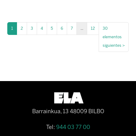
1
2
3
4
5
6
7
...
12
30
elementos
siguientes
>
Barrainkua, 13 48009 BILBO
Tel:
944 03 77 00