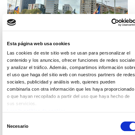
Esta página web usa cookies
Las cookies de este sitio web se usan para personalizar el
contenido y los anuncios, ofrecer funciones de redes sociale
DIADA CATALUNYA
y analizar el tráfico. Además, compartimos información sobr
ELA ha participado en los principales actos de la
Diada
el uso que haga del sitio web con nuestros partners de redes
sociales, publicidad y análisis web, quienes pueden
combinarla con otra información que les haya proporcionado
o que hayan recopilado a partir del uso que haya hecho de
sus servicios.
Leer la política de cookies
Selección
Necesario
de
consentimiento