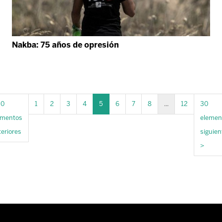
Nakba: 75 años de opresión
30
1
2
3
4
5
6
7
8
...
12
30
ementos
elemen
eriores
siguien
>