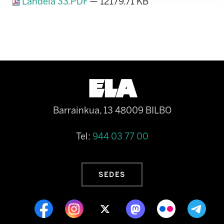
Landeia 33.PDF
— 12179.71 KB
Barrainkua, 13 48009 BILBO
Tel:
944 03 77 00
SEDES