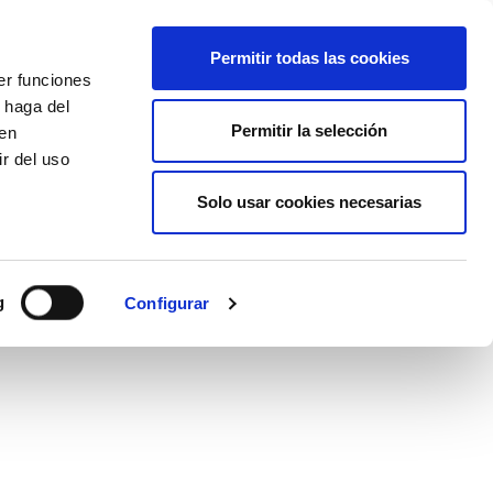
EU
ES
EN
FR
Permitir todas las cookies
er funciones
AFÍLIATE
 haga del
Permitir la selección
den
r del uso
Solo usar cookies necesarias
g
Configurar