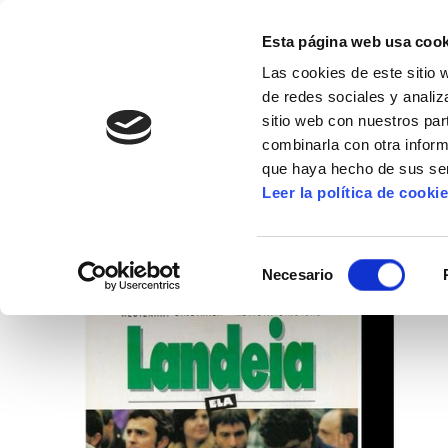
Esta página web usa cook
Las cookies de este sitio 
de redes sociales y analiz
sitio web con nuestros par
combinarla con otra inform
16º CONGRESO
ALDA
MANU ROBLES-ARANG
que haya hecho de sus ser
Leer la política de cooki
Landeia 50
Selección
Necesario
de
consentimiento