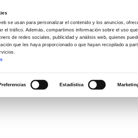
ies
web se usan para personalizar el contenido y los anuncios, ofrec
ar el tráfico. Además, compartimos información sobre el uso que
tners de redes sociales, publicidad y análisis web, quienes pue
ación que les haya proporcionado o que hayan recopilado a parti
IZ FUNDAZIOA
BIDELAGUN FUNDAZIOA
vicios.
es
Preferencias
Estadística
Marketin