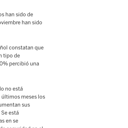
os han sido de
noviembre han sido
pañol constatan que
n tipo de
30% percibió una
do no está
s últimos meses los
aumentan sus
. Se está
as en se