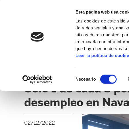
Esta página web usa cook
Las cookies de este sitio 
de redes sociales y analiz
sitio web con nuestros par
combinarla con otra inform
que haya hecho de sus ser
NAFARROA
Leer la política de cooki
NOTICIAS
SEDES
CLICK
Selección
Necesario
de
Solo 1 de cada 3 pe
consentimiento
desempleo en Nava
02/12/2022