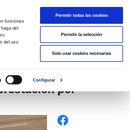
EU
ES
EN
FR
Permitir todas las cookies
er funciones
AFÍLIATE
 haga del
Permitir la selección
den
r del uso
Solo usar cookies necesarias
g
Configurar
prestación por