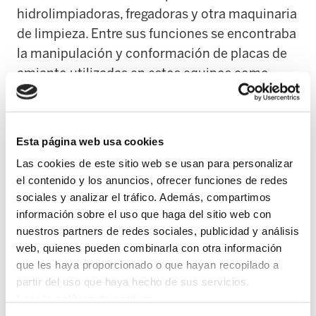
hidrolimpiadoras, fregadoras y otra maquinaria
de limpieza. Entre sus funciones se encontraba
la manipulación y conformación de placas de
amianto utilizadas en estos equipos como
protección frente a las altas temperaturas.
La sentencia desmonta la versión de la
Esta página web usa cookies
empresa, que negaba el uso de amianto en su
Las cookies de este sitio web se usan para personalizar
actividad, y asume los argumentos del Instituto
el contenido y los anuncios, ofrecer funciones de redes
de Salud Pública y Laboral de Navarra (ISPLN).
sociales y analizar el tráfico. Además, compartimos
El fallo recoge que las máquinas “llevaban una
información sobre el uso que haga del sitio web con
junta de amianto como protección”, debido a
nuestros partners de redes sociales, publicidad y análisis
las propiedades del material para soportar
web, quienes pueden combinarla con otra información
que les haya proporcionado o que hayan recopilado a
altas temperaturas.
partir del uso que haya hecho de sus servicios.
Leer la política de cookies
Asimismo, el juzgado considera probado que la