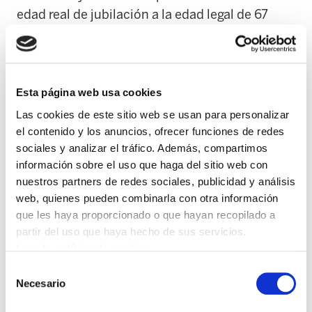
edad real de jubilación a la edad legal de 67
años. Ese es el plan. Sabemos también que hay
montada una mesa entre el gobierno, la
patronal y UGT y CCOO para hablar de la
reforma laboral. ¿Qué sabemos? Que no van a
Esta página web usa cookies
derogar la reforma laboral. La propia Ministra
Las cookies de este sitio web se usan para personalizar
de Trabajo lo ha confirmado. Es una mala
el contenido y los anuncios, ofrecer funciones de redes
sociales y analizar el tráfico. Además, compartimos
noticia. ELA, junto a los sindicatos CIG de
información sobre el uso que haga del sitio web con
Galicia y la Intersindical de Cataluña, está
nuestros partners de redes sociales, publicidad y análisis
presionando para exigir la derogación de la
web, quienes pueden combinarla con otra información
reforma laboral”.
que les haya proporcionado o que hayan recopilado a
partir del uso que haya hecho de sus servicios.
Ha recalcado que esta situación no se entiende
Leer la política de cookies
sin los llamados fondos europeos. “¿Qué son
Selección
esos fondos? Miles de millones de euros para
Necesario
de
las grandes empresas. El objetivo no es la
consentimiento