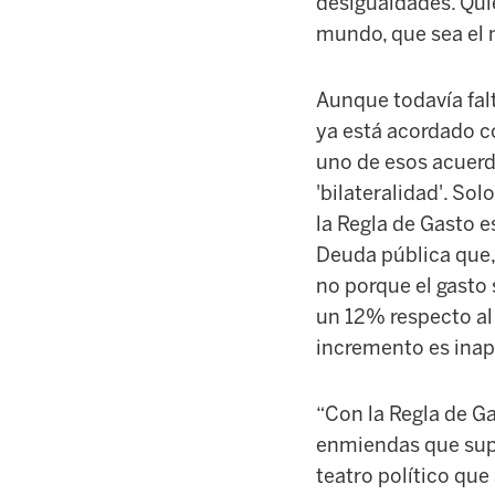
desigualdades. Qui
mundo, que sea el 
Aunque todavía fal
ya está acordado con
uno de esos acuerdo
'
bilateralidad
'
. Sol
la Regla de Gasto 
Deuda pública que, 
no porque el gasto
un 12% respecto al 
incremento es inapr
“Con la Regla de G
enmiendas que supo
teatro político que