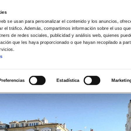
ies
web se usan para personalizar el contenido y los anuncios, ofrec
ar el tráfico. Además, compartimos información sobre el uso que
tners de redes sociales, publicidad y análisis web, quienes pue
ación que les haya proporcionado o que hayan recopilado a parti
IZ FUNDAZIOA
BIDELAGUN FUNDAZIOA
vicios.
es
, aprobada por PP y PNV,
les”
Preferencias
Estadística
Marketin