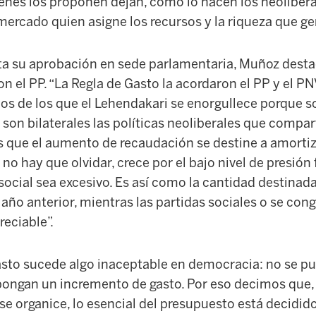
enes los proponen dejan, como lo hacen los neolibera
mercado quien asigne los recursos y la riqueza que g
ta su aprobación en sede
p
arlamentaria, Muñoz desta
 el PP. “La Regla de Gasto la acordaron el PP y el PNV 
s de los que el Lehendakari se enorgullece porque so
o son bilaterales las políticas neoliberales que compar
es que el aumento de recaudación se destine a amortiz
no hay que olvidar, crece por el bajo nivel de presión 
 social sea excesivo. Es así como la cantidad destina
año anterior, mientras las partidas sociales o se cong
eciable”.
asto sucede algo inaceptable en democracia: no se p
ngan un incremento de gasto. Por eso decimos que, m
 se organice, lo esencial del presupuesto está decidid