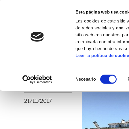
Esta página web usa cook
Las cookies de este sitio 
de redes sociales y analiz
sitio web con nuestros par
combinarla con otra inform
16º CONGRESO
ALDA
MANU ROBLES-ARANG
que haya hecho de sus ser
Leer la política de cooki
“La regla de gasto
Selección
presupuestos socia
Necesario
de
consentimiento
21/11/2017