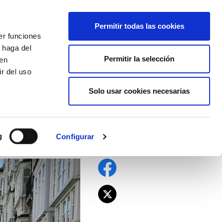
EU
ES
EN
FR
Permitir todas las cookies
er funciones
AFÍLIATE
 haga del
Permitir la selección
den
r del uso
Solo usar cookies necesarias
 impide hacer
g
Configurar