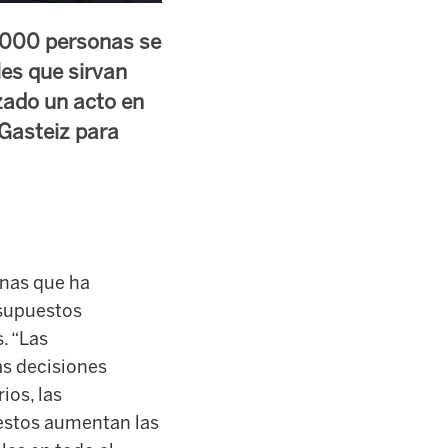
2.000 personas se
les que sirvan
izado un acto en
 Gasteiz para
onas que ha
esupuestos
. “Las
as decisiones
ios, las
uestos aumentan las