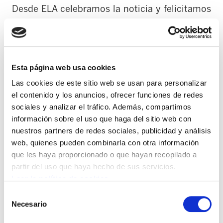
Desde ELA celebramos la noticia y felicitamos
a la plantilla por haber conseguido el primero
de los objetivos en esta carrera de larga
distancia que no ha hecho más que comenzar.
Entendemos que la empresa ha entrado en
Esta página web usa cookies
razón ya éste no era más que un chantaje sin
Las cookies de este sitio web se usan para personalizar
fundamentación ni base, pero seguimos
el contenido y los anuncios, ofrecer funciones de redes
alertando de la situación de incertidumbre en
sociales y analizar el tráfico. Además, compartimos
información sobre el uso que haga del sitio web con
la que se ven inmersos los más de 550
nuestros partners de redes sociales, publicidad y análisis
trabajadores y trabajadoras de la planta de
web, quienes pueden combinarla con otra información
Berantevilla.
que les haya proporcionado o que hayan recopilado a
partir del uso que haya hecho de sus servicios.
La amenaza no termina hoy, ya que la empresa
Leer la política de cookies
se ha encargado de subrayar que mantiene su
Selección
postura acerca de lo que llama “condiciones de
Necesario
de
competitividad” y “excedente de capacidad
consentimiento