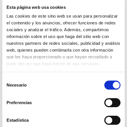
Esta página web usa cookies
Las cookies de este sitio web se usan para personalizar
el contenido y los anuncios, ofrecer funciones de redes
sociales y analizar el tráfico. Además, compartimos
información sobre el uso que haga del sitio web con
nuestros partners de redes sociales, publicidad y análisis
web, quienes pueden combinarla con otra información
que les haya proporcionado o que hayan recopilado a
Con fecha 30 octubre la multinacional
partir del uso que haya hecho de sus servicios.
Estadounidense GENERAL CABLE
Leer la política de cookies
(antigua ECN) comunicó el cierre de la
Selección
planta de Vitoria-Gasteiz y con ello el
Necesario
de
consentimiento
despido de sus 150 trabajadores,
matando una empresa viable y que no
Preferencias
atraviesa problema económico alguno.
Hoy la plantilla se concentra ante la sede
Estadística