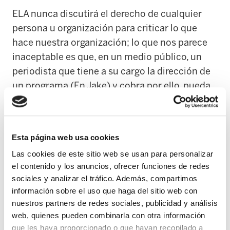
ELA nunca discutirá el derecho de cualquier
persona u organización para criticar lo que
hace nuestra organización; lo que nos parece
inaceptable es que, en un medio público, un
periodista que tiene a su cargo la dirección de
un programa (En Jake) y cobra por ello, pueda
ser, mientras desarrolla esa labor, tertuliano en
otros programas del mismo medio público
(ETB y Radio Euskadi).
Esta página web usa cookies
Las cookies de este sitio web se usan para personalizar
Nos llama enormemente la atención la
el contenido y los anuncios, ofrecer funciones de redes
frivolidad con la que Lapitz trata los temas que
sociales y analizar el tráfico. Además, compartimos
afectan a nuestra organización; sin rigor, con
información sobre el uso que haga del sitio web con
prejuicios constantes contra el movimiento
nuestros partners de redes sociales, publicidad y análisis
sindical y mostrando su posicionamiento
web, quienes pueden combinarla con otra información
favorable al Gobierno que le ha contratado.
que les haya proporcionado o que hayan recopilado a