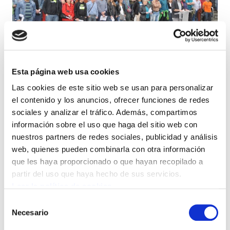
Los sindicatos ELA, LAB, ESK, STEE-
Esta página web usa cookies
EILAS, HIRU y EHNE, han mostrado su
Las cookies de este sitio web se usan para personalizar
el contenido y los anuncios, ofrecer funciones de redes
apoyo a la iniciativa Gure Esku Dago y a la
sociales y analizar el tráfico. Además, compartimos
cadena humana que se celebrará en el
información sobre el uso que haga del sitio web con
próximo 8 de junio en favor del derecho a
nuestros partners de redes sociales, publicidad y análisis
decidir. Representantes de 123 empresas,
web, quienes pueden combinarla con otra información
que les haya proporcionado o que hayan recopilado a
los kilometros que distan entre Iruñea y
partir del uso que haya hecho de sus servicios.
Durango, se han concentrado en la Plaza
Leer la política de cookies
Arriaga, donde han leído un comunicado
Selección
de apoyo a Gure Esku Dago.
Necesario
de
consentimiento