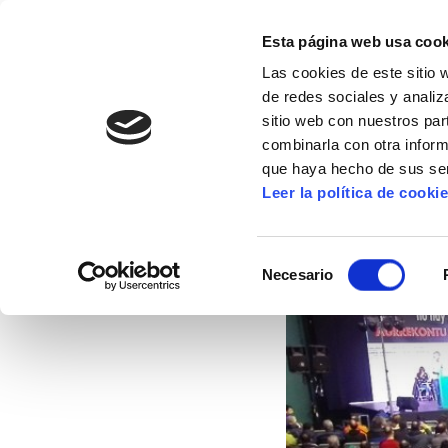
Esta página web usa cook
Las cookies de este sitio 
de redes sociales y analiz
sitio web con nuestros par
combinarla con otra inform
16º CONGRESO
ALDA
MANU ROBLES-ARANG
que haya hecho de sus ser
Leer la política de cooki
Con esta fiscalidad 
Selección
Necesario
de
27/11/2015
consentimiento