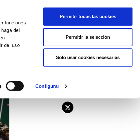
EU
ES
EN
FR
Permitir todas las cookies
er funciones
AFÍLIATE
 haga del
Permitir la selección
den
r del uso
Solo usar cookies necesarias
g
Configurar