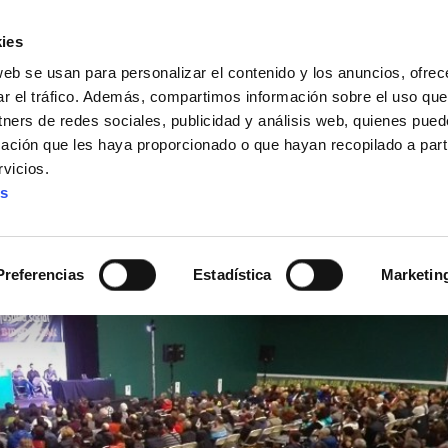
ies
web se usan para personalizar el contenido y los anuncios, ofrec
ar el tráfico. Además, compartimos información sobre el uso que
tners de redes sociales, publicidad y análisis web, quienes pue
ación que les haya proporcionado o que hayan recopilado a parti
IZ FUNDAZIOA
BIDELAGUN FUNDAZIOA
vicios.
es
no hay justicia social
Preferencias
Estadística
Marketin