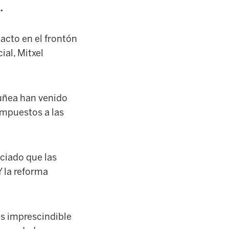
.
 acto en el frontón
ial, Mitxel
ruñea han venido
 impuestos a las
nciado que las
 Y la reforma
es imprescindible