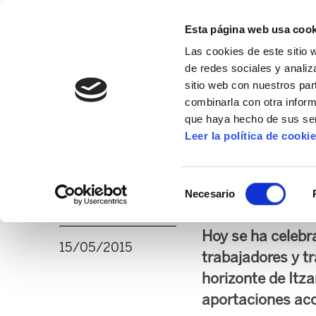
Esta página web usa cook
Las cookies de este sitio 
de redes sociales y analiz
sitio web con nuestros par
combinarla con otra inform
16º CONGRESO
ALDA
MANU ROBLES-ARANG
que haya hecho de sus ser
Leer la política de cooki
El Gobierno vasco 
Selección
los trabajadores y 
Necesario
de
consentimiento
Hoy se ha celebr
15/05/2015
trabajadores y t
horizonte de Itza
aportaciones aco