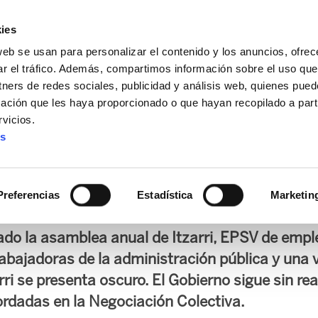
ies
web se usan para personalizar el contenido y los anuncios, ofrec
ar el tráfico. Además, compartimos información sobre el uso que
tners de redes sociales, publicidad y análisis web, quienes pue
ación que les haya proporcionado o que hayan recopilado a parti
IZ FUNDAZIOA
BIDELAGUN FUNDAZIOA
vicios.
es
incumple un vez mas sus
trabajadoras públicos
Preferencias
Estadística
Marketin
ado la asamblea anual de Itzarri, EPSV de empl
rabajadoras de la administración pública y una 
rri se presenta oscuro. El Gobierno sigue sin rea
rdadas en la Negociación Colectiva.