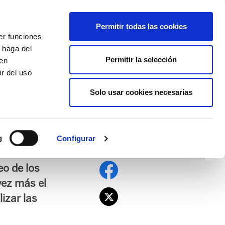
EU
ES
EN
FR
Permitir todas las cookies
er funciones
AFÍLIATE
 haga del
Permitir la selección
den
r del uso
Solo usar cookies necesarias
 obligaciones con
g
Configurar
eo de los
vez más el
lizar las