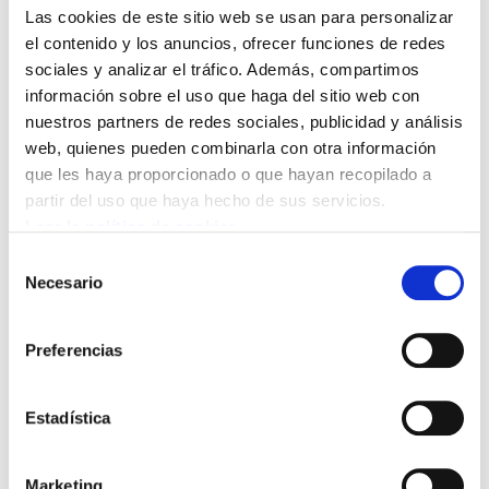
Las cookies de este sitio web se usan para personalizar
que van en contra de los derechos laborales y
el contenido y los anuncios, ofrecer funciones de redes
sociales.
sociales y analizar el tráfico. Además, compartimos
información sobre el uso que haga del sitio web con
Según ELA, las declaraciones de los dirigentes
nuestros partners de redes sociales, publicidad y análisis
económicos y políticos que ayer estuvieron en
web, quienes pueden combinarla con otra información
el Museo Guggenheim son una apolología del
que les haya proporcionado o que hayan recopilado a
partir del uso que haya hecho de sus servicios.
"aumento de las desigualdades sociales,
Leer la política de cookies
convirtiendo el empleo digno en una quimera,
Selección
destruyendo todo lo social, privatizando la
Necesario
de
economía. Se coloca la competitividad y el
consentimiento
mercado por encima de cualquier derecho
Preferencias
social y se atacan los salarios, las libertades
civiles y los derechos humanos. Son una
fábrica de producir pobreza".
Estadística
Para su estrategia- subraya ELA- el desempleo
Marketing