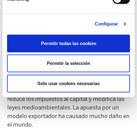
no es una preocupación, sino un arma que
utilizan para disciplinar. Ajustes y recortes son
incompatibles con la economía real y empleo.
Configurar
Las políticas de ajuste aumentan el desempleo
y llevan al empobrecimiento social. "El modelo
Permitir todas las cookies
económico que tratan de imponer los que ayer
estuvieron en Bilbao supone una apuesta por el
Permitir la selección
empobrecimiento. El modelo exportador
beneficia a las multinacionales. Baja salarios,
incrementa jornadas, aumenta la flexibilidad,
Solo usar cookies necesarias
crea bolsas de pobreza cada vez más grandes,
reduce los impuestos al capital y modifica las
leyes medioambientales. La apuesta por un
modelo exportador ha causado mucho daño en
el mundo.