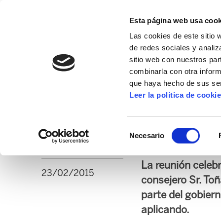
Esta página web usa cook
Las cookies de este sitio 
de redes sociales y analiz
sitio web con nuestros par
combinarla con otra inform
16º CONGRESO
ALDA
MANU ROBLES-ARANG
que haya hecho de sus ser
Leer la política de cooki
El nuevo Consejero,
Selección
ajustes y recortes 
Necesario
de
consentimiento
La reunión celebr
23/02/2015
consejero Sr. Toñ
parte del gobiern
aplicando.