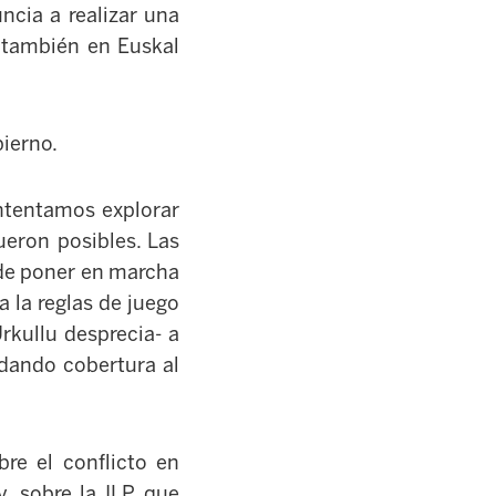
ncia a realizar una
, también en Euskal
bierno.
intentamos explorar
eron posibles. Las
 de poner en marcha
a la reglas de juego
rkullu desprecia- a
dando cobertura al
re el conflicto en
, sobre la ILP, que