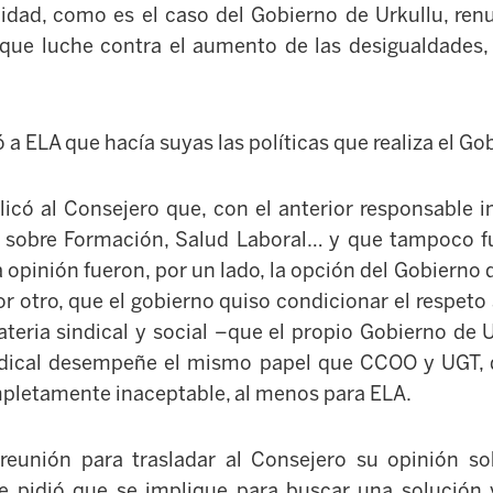
alidad, como es el caso del Gobierno de Urkullu, renu
 que luche contra el aumento de las desigualdades
 a ELA que hacía suyas las políticas que realiza el Go
icó al Consejero que, con el anterior responsable 
s sobre Formación, Salud Laboral… y que tampoco fu
a opinión fueron, por un lado, la opción del Gobierno
or otro, que el gobierno quiso condicionar el respeto 
eria sindical y social –que el propio Gobierno de U
ndical desempeñe el mismo papel que CCOO y UGT, 
mpletamente inaceptable, al menos para ELA.
reunión para trasladar al Consejero su opinión sob
 pidió que se implique para buscar una solución y