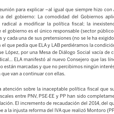
eunión para explicar –al igual que siempre hizo con
tica del gobierno: La comodidad del Gobiernos apli
a radical a modificar la política fiscal; la inexiste
e el gobierno es el único responsable (sector públic
 y cada una de sus pretensiones (no se le ha exigi
n el que pedía que ELA y LAB perdiéramos la condición
que López, por una Mesa de Diálogo Social vacía de 
dical… ELA manifestó al nuevo Consejero que las lín
no están marcadas y que no percibimos ningún interés
a que van a continuar con ellas.
a atención sobre la inaceptable política fiscal que s
iscales entre PNV, PSE-EE y PP han sido completame
ación. El incremento de recaudación del 2014, del q
e a la injusta reforma del IVA que realizó Montoro (P