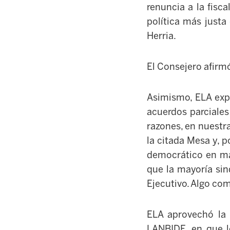
renuncia a la fisc
política más justa
Herria.
El Consejero afirmó
Asimismo, ELA expl
acuerdos parciale
razones, en nuestr
la citada Mesa y, p
democrático en mat
que la mayoría si
Ejecutivo. Algo co
ELA aprovechó la 
LANBIDE, en que le