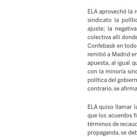
ELA aprovechó la r
sindicato la polí
ajuste; la negativ
colectiva allí dond
Confebask en todos
remitió a Madrid e
apuesta, al igual 
con la minoría sin
política del gobier
contrario, se afirm
ELA quiso llamar l
que los acuerdos f
términos de recaud
propaganda, se deb