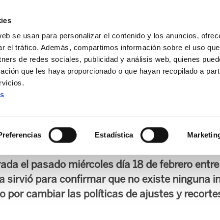
ies
web se usan para personalizar el contenido y los anuncios, ofrec
ar el tráfico. Además, compartimos información sobre el uso que
tners de redes sociales, publicidad y análisis web, quienes pue
ación que les haya proporcionado o que hayan recopilado a parti
IZ FUNDAZIOA
BIDELAGUN FUNDAZIOA
vicios.
es
 Angel Toña, hace suyas 
del Gobierno
Preferencias
Estadística
Marketin
ada el pasado miércoles día 18 de febrero entre
a sirvió para confirmar que no existe ninguna i
o por cambiar las políticas de ajustes y recorte