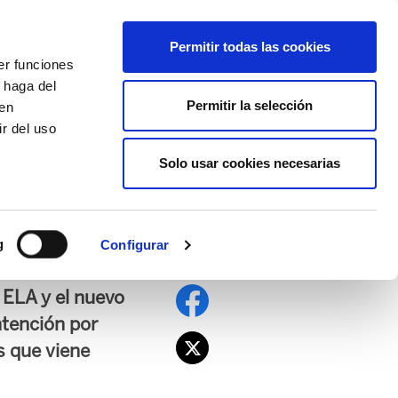
EU
ES
EN
FR
Permitir todas las cookies
er funciones
AFÍLIATE
 haga del
Permitir la selección
den
r del uso
Solo usar cookies necesarias
las políticas de
g
Configurar
 ELA y el nuevo
ntención por
s que viene