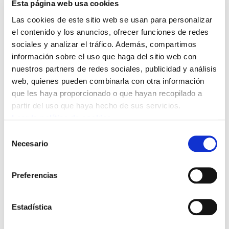
mayoría política se ha puesto al servicio de la
Esta página web usa cookies
mayoría social, después de tantos años de
Las cookies de este sitio web se usan para personalizar
el contenido y los anuncios, ofrecer funciones de redes
movilizaciones que ahora empiezan a dar algún
sociales y analizar el tráfico. Además, compartimos
fruto. Todo ello sin olvidar la labor de las
información sobre el uso que haga del sitio web con
ikastolas, que siguen respondiendo a esa
nuestros partners de redes sociales, publicidad y análisis
demanda de enseñanza en euskara, a veces en
web, quienes pueden combinarla con otra información
circunstancias muy difíciles.
que les haya proporcionado o que hayan recopilado a
partir del uso que haya hecho de sus servicios.
El cambio aprobado por Bildu, PSN, Geroa Bai e
Leer la política de cookies
I-E es un paso adelante en la igualdad de
Selección
Necesario
derechos para todo el alumnado de Navarra. No
de
consentimiento
obstante, descendiendo a su aplicación
práctica, la apertura de líneas de modelo D
Preferencias
puede quedar sometida al criterio del Gobierno
de Navarra, que tiene capacidad de imponer
Estadística
decretos que desvirtúen la ley, como ha hecho