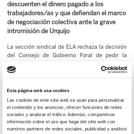
descuenten el dinero pagado a los
trabajadores/as y que defiendan el marco
de negociación colectiva ante la grave
intromisión de Urquijo
La sección sindical de ELA rechaza la decisión
del Consejo de Gobierno Foral de pedir la
devolución de las cantidades percibidas como
consecuencia de la subida salarial realizada
por esta, en mayo del 2014 al colectivo de
trabajadores/as. Exige a los rectores de la DFG
Esta página web usa cookies
que modifiquen su decisión, no pidan la
Las cookies de este sitio web se usan para personalizar
devolución ni descuenten el dinero pagado a
el contenido y los anuncios, ofrecer funciones de redes
los trabajadores/as, defiendan el ámbito de
sociales y analizar el tráfico. Además, compartimos
información sobre el uso que haga del sitio web con
negociación y que estudien todas las medidas
nuestros partners de redes sociales, publicidad y análisis
posibles para no hacer efectiva la sentencia.