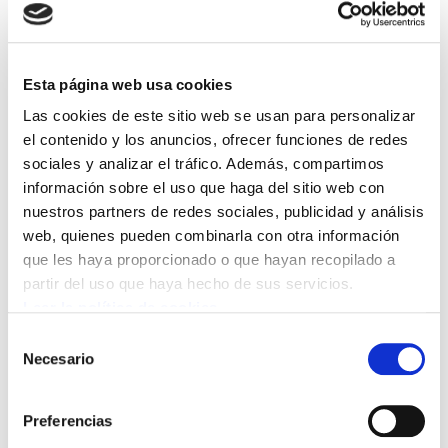
el Gobierno Vasco condena al sector a la
precariedad. Pese a que lleva años
denunciando esta situación, ELA apunta a que
Esta página web usa cookies
en las últimas semanas la situación se ha
Las cookies de este sitio web se usan para personalizar
agravado, sobre todo, en Araba y en Gipuzkoa:
el contenido y los anuncios, ofrecer funciones de redes
sociales y analizar el tráfico. Además, compartimos
En Araba, las cocinas de Izarra y de Gorbeialdea
información sobre el uso que haga del sitio web con
nuestros partners de redes sociales, publicidad y análisis
de Gasteiz no han podido ofrecer sus servicios
web, quienes pueden combinarla con otra información
durante un día por falta de personal. En el
que les haya proporcionado o que hayan recopilado a
instituto Los Herrán de Gasteiz, tampoco se
partir del uso que haya hecho de sus servicios.
han realizado sustituciones en limpieza pese a
Leer la política de cookies
que la mitad del personal está de baja.
Selección
Necesario
de
En Gipuzkoa, en la escuela Karmengo Ama de
consentimiento
Trintxerpe no se realizan sustituciones en
Preferencias
cocina desde el pasado diciembre. “En las