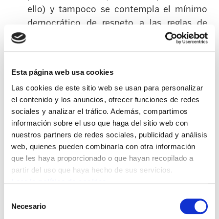
ello) y tampoco se contempla el mínimo
democrático de respeto a las reglas de
juego de las mayorías.
Prevé la constitución de una mesa de
Esta página web usa cookies
negociación que englobe a todas las
Las cookies de este sitio web se usan para personalizar
administraciones vascas, con la única
el contenido y los anuncios, ofrecer funciones de redes
intención de homologar a la baja las
sociales y analizar el tráfico. Además, compartimos
condiciones laborales. Esta intención
información sobre el uso que haga del sitio web con
obedece a que las condiciones laborales en
nuestros partners de redes sociales, publicidad y análisis
el ámbito del gobierno son muy inferiores a
web, quienes pueden combinarla con otra información
las de Diputaciones y Entidades locales.
que les haya proporcionado o que hayan recopilado a
partir del uso que haya hecho de sus servicios.
Leer la política de cookies
ELA no va a aceptar un modelo que no
reconozca y garantice el derecho efectivo y
Selección
Necesario
de
real a la negociación colectiva, sin