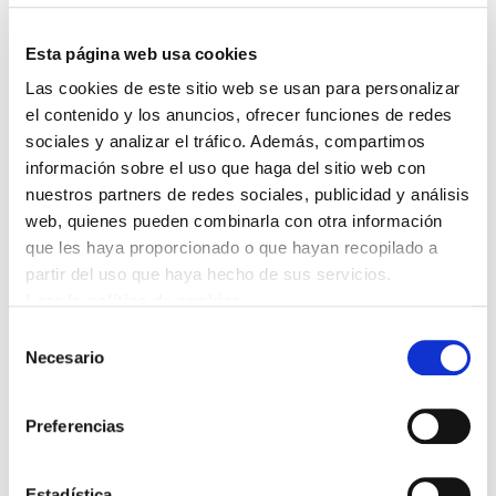
existiendo margen para mejorar los contenidos
del acuerdo.
Esta página web usa cookies
Las cookies de este sitio web se usan para personalizar
Las asambleas han mostrado que, a pesar de
el contenido y los anuncios, ofrecer funciones de redes
ser conscientes de que ha habido avances en
sociales y analizar el tráfico. Además, compartimos
las posiciones del Gobierno, el acuerdo sigue
información sobre el uso que haga del sitio web con
nuestros partners de redes sociales, publicidad y análisis
sin dar salida ni siquiera a las reivindicaciones
web, quienes pueden combinarla con otra información
básicas por las que los trabajadores/as han
que les haya proporcionado o que hayan recopilado a
realizado hasta 8 jornadas de huelga con un
partir del uso que haya hecho de sus servicios.
seguimiento mayoritario.
Leer la política de cookies
Selección
El acuerdo suscrito ayer no garantiza sus
Necesario
de
puestos de trabajo a 38 trabajadores/as del
consentimiento
programa RGI.
Preferencias
Hay que recordar que el Acuerdo firmado, da
Estadística